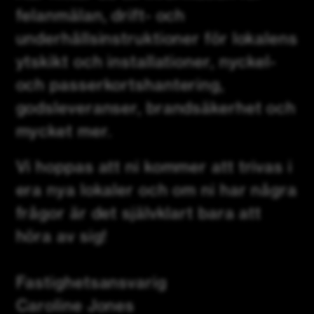
felanmälan, drift- och
underhållsinstruktioner för lokalens
ytskikt och installationer, nyckel-
och passerkortshantering,
godsleveranser, brandsäkerhet och
mycket mer.
Vi hoppas att ni kommer att trivas i
era nya lokaler och om ni har några
frågor är det självklart bara att
höra av sig!
Fastighetsansvarig
Caroline Jones