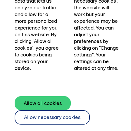
data that lets us
necessary cookies",
analyze our traffic
the website will
and allow for a
work but your
more personalized
experience may be
experience for you
affected. You can
cookie preferences
on this website. By
adjust your
Kamerapolicy
→
clicking "Allow all
preferences by
Användarvillkor
→
cookies", you agree
clicking on "Change
to cookies being
settings". Your
stored on your
settings can be
device.
altered at any time.
Skanska Fastigheter utvecklar, bygger, äger
Allow all cookies
och förvaltar fastigheter. För framtidens
Allow necessary cookies
arbetsplatser.
I Sverige och övriga Norden.
Läs mer om oss